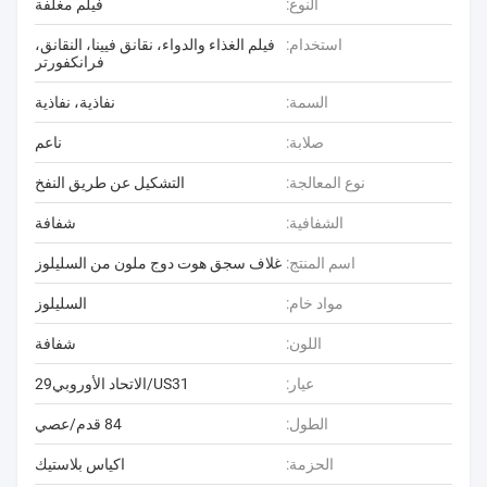
النوع:
فيلم مغلفة
استخدام:
فيلم الغذاء والدواء، نقانق فيينا، النقانق،
فرانكفورتر
السمة:
نفاذية، نفاذية
صلابة:
ناعم
نوع المعالجة:
التشكيل عن طريق النفخ
الشفافية:
شفافة
اسم المنتج:
غلاف سجق هوت دوج ملون من السليلوز
مواد خام:
السليلوز
اللون:
شفافة
عيار:
US31/الاتحاد الأوروبي29
الطول:
84 قدم/عصي
الحزمة:
اكياس بلاستيك