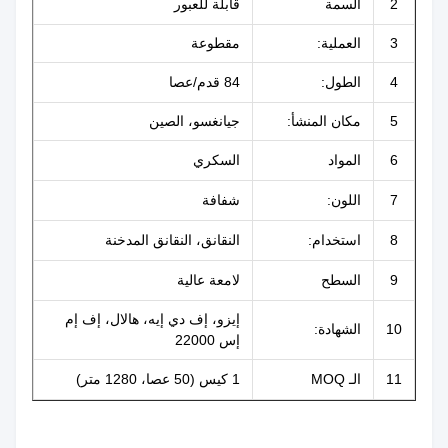
2
السمة
قابلة للعبور
3
العملية:
مقطوعة
4
الطول:
84 قدم/عصا
5
مكان المنشأ:
جيانغسو، الصين
6
المواد
السكري
7
اللون:
شفافة
8
استخدام:
النقانق، النقانق المدخنة
9
السطح
لامعة عالية
إيزو، إف دي إيه، هالال، إف إم
10
الشهادة:
إس 22000
11
الـ MOQ
1 كيس (50 عصا، 1280 متر)