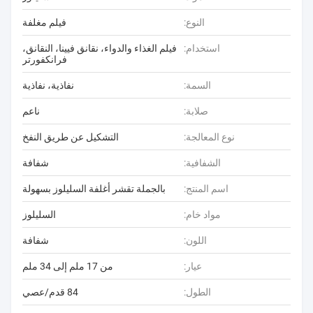
النوع:
فيلم مغلفة
استخدام:
فيلم الغذاء والدواء، نقانق فيينا، النقانق،
فرانكفورتر
السمة:
نفاذية، نفاذية
صلابة:
ناعم
نوع المعالجة:
التشكيل عن طريق النفخ
الشفافية:
شفافة
اسم المنتج:
بالجملة تقشر أغلفة السليلوز بسهولة
مواد خام:
السليلوز
اللون:
شفافة
عيار:
من 17 ملم إلى 34 ملم
الطول:
84 قدم/عصي