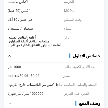
الحزمة:
اكياس بلاستيك
الـ MOQ:
1 كيس (50 عصا)
وقت التسليم:
في غضون 10 أيام
الميناء:
شنغهاي / تشينغداو
إبراز:
أغلفة النقانق الصلبة
,
منتجات النقانق أغلفة السليلوز
,
أغلفة السليلوز للنقانق الخالية من الجلد
خصائص التداول
الحد الأدنى لكمية الطلب
1000 متر
سعر
$0.02 - $0.06/meters
التعبئة والتغليف القياسية
داخل كيس من البلاستيك، خارج الكرتون
القدرة على العرض
1000000 متر / متر شهريا
وصف المنتج