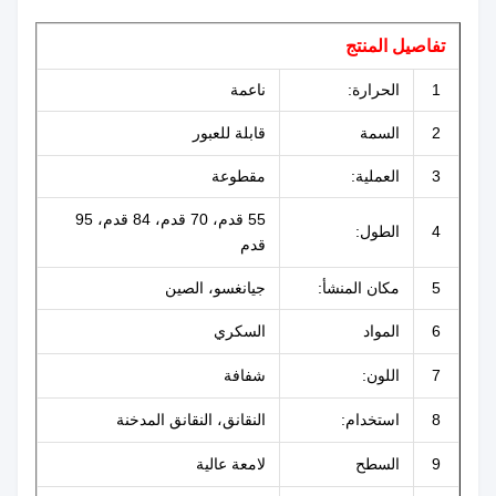
تفاصيل المنتج
1
الحرارة:
ناعمة
2
السمة
قابلة للعبور
3
العملية:
مقطوعة
55 قدم، 70 قدم، 84 قدم، 95
4
الطول:
قدم
5
مكان المنشأ:
جيانغسو، الصين
6
المواد
السكري
7
اللون:
شفافة
8
استخدام:
النقانق، النقانق المدخنة
9
السطح
لامعة عالية