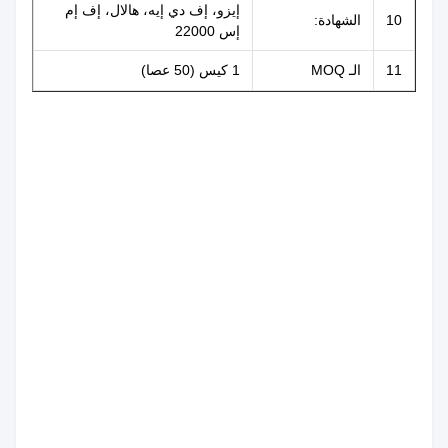
إيزو، إف دي إيه، هالال، إف إم
10
الشهادة:
إس 22000
11
الـ MOQ
1 كيس (50 عصا)