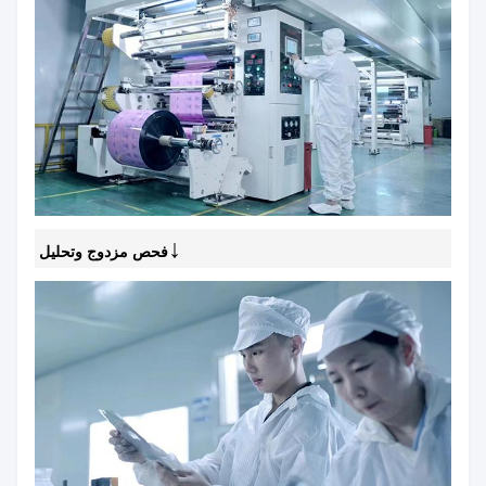
↓
فحص مزدوج وتحليل