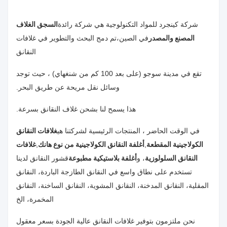
شركة كينجرد للمواد التكنولوجية هي شركة رائدة
السجق الغلاف
المصنع والمصدر
في الصين،تم دمج البحث والتطوير في غلافات
النقانق
تقع في مدينة سوجو (على بعد 100 كم من شنغهاي) ، حيث توجد
وسائل نقل مريحة عن طريق البحر.
هذا يسمح لنا بشحن غلاف النقانق بسرعة.
في الوقت الحاضر ، المنتجات الرئيسية لشركتنا هي
غلافات النقانق
الكولاجينية المقطعة
,
أغلفة النقانق الكولاجينية من نوع هانك
,
غلافات
النقانق السلولوزية
، و
أغلفة بلاستيكية مطبوعة
قشور النقانق لدينا
تستخدم على نطاق واسع في النقانق الطازجة الباردة، النقانق
المقلية، النقانق المدخنة، النقانق المشوية، النقانق الساخنة، النقانق
المخمرة، الخ
نحن ملتزمون بتوفير غلافات النقانق عالية الجودة بسعر معقول