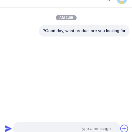
أكياس الطعام فراغ
فيلم تغليف المواد الغذائية
2:09 AM
Good day, what product are you looking for?
رقم 566 طريق تشانغجيانغ ، سوتشو ، الصين
هاتف:
00-86-13952400342
البريد الإلكتروني:
sales@foodpackingmaterials.com
الصفحة الرئيسية
المنتجات
مقاطع الفيديو
حولنا
جولة في المصنع
مراقبة الجودة
اتصل بنا
أخبار
القضايا
سياسة الخصوصية
| © 2021-2026 Suzhou Kingred Material Technology Co.,Ltd..
. الجميع الحقوق محفوظة..