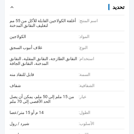
تحديد
اسم المنتج:
أغلفة الكولاجين القابلة للأكل من 55 مم
لتغليف النقانق المدخنة
المواد:
الكولاجين
النوع:
غلاف أنبوب السجق
استخدام:
النقانق الطازجة، النقانق المقلية، النقانق
المدخنة، النقانق الجافة
السمة:
قابل للنفاذ منه
الشفافية:
شفاف
عيار:
من 15 ملم إلى 50 ملم، يمكن أن يصل
الحد الأقصى إلى 70 ملم
الطول:
14 م أو 15 متر/عصا
الأسلوب:
شيرد / رول