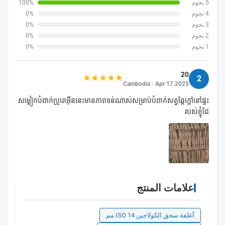
5 نجوم
100%
4 نجوم
0%
3 نجوم
0%
2 نجوم
0%
1 نجوم
0%
20
2
Cambodia · Apr 17.2025
សម្លៀកបំពាក់ប្រូតេអ៊ីននេះមានភាពទន់ណាស់សម្រាប់បំពាក់សត្វឆ្កែក្តៅនៅផ្ទះ
របស់ខ្ញុំដែ
علامات المنتج
أغلفة سجق الكولاجين ISO 14 مم