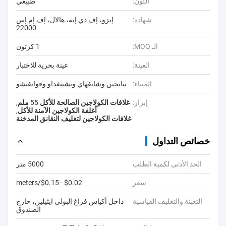
اللون:
طبيعي
شهادة:
إيزو، إف دي إيه، هالال، إف إم إس
22000
الـ MOQ:
1 كرتون
العينة:
عينة بحرية للاختبار
الميناء:
تيانجين وشانغهاي وتشينغداو وقوانغتشو
إبراز:
غلافات الكولاجين الصالحة للأكل 55 ملم
,
أغلفة الكولاجين الآمنة للأكل
,
غلافات الكولاجين لتغليف النقانق المدخنة
خصائص التداول
الحد الأدنى لكمية الطلب
5000 متر
سعر
$0.02 - $0.15/meters
التعبئة والتغليف القياسية
داخل أكياس فراغ البولي ايثيلين، خارج
الصندوق