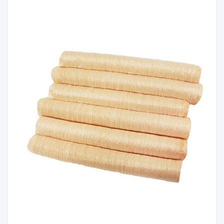
التعبئة
داخل حقيبة بي.إيه.فاكهة،صندوق خارجية
الـ MOQ
1 صندوق
وقت
7 أيام أو يعتمد على إذا كان لديك مخزون
التسليم