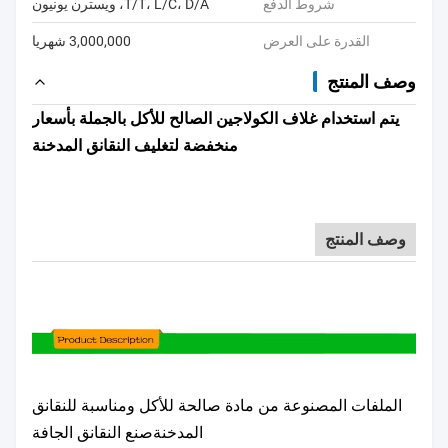
شروط الدفع
T/T، L/C، D/A، ويسترن يونيون
القدرة على العرض
3,000,000 شهريا
وصف المنتج
يتم استخدام غلاف الكولاجين الصالح للأكل بالجملة بأسعار
منخفضة لتغليف النقانق المدخنة
وصف المنتج
الملفات المصنوعة من مادة صالحة للأكل ومناسبة للنقانق
المدخنة
صنع النقانق الجافة