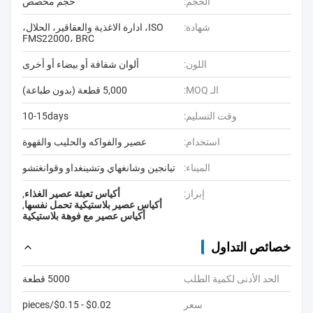
الحجم:
حجم مخصص
شهادة:
ISO، ادارة الاغذية والعقاقير، الحلال،
FMS22000، BRC
اللون:
ألوان شفافة أو بيضاء أو أخرى
الـ MOQ:
5,000 قطعة (بدون طباعة)
وقت التسليم:
10-15days
استخدام:
عصير والفواكه والحليب والقهوة
الميناء:
تيانجين وشانغهاي وتشينغداو وقوانغتشو
إبراز:
أكياس تعبئة عصير الغذاء
,
أكياس عصير بلاستيكية تحمل نفسها
,
أكياس عصير مع فوهة بلاستيكية
خصائص التداول
الحد الأدنى لكمية الطلب
5000 قطعة
سعر
$0.02 - $0.15/pieces