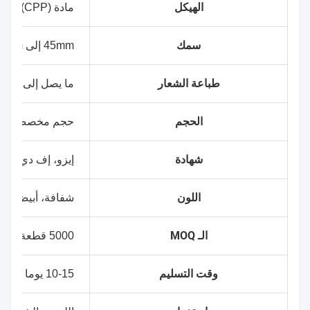
الهيكل
مادة PET/PA/PE ((CPP)
سمك
45mm إلى 100mm، حسب الطلب
طباعة الشعار
ما يصل إلى 10 ألوان
الحجم
حجم مخصص
شهادة
إيزو، إف دي إيه، ها
اللون
شفافة، أبيض أو أ
الـ MOQ
5000 قطعة (بدون طباعة)
وقت التسليم
10-15 يوما