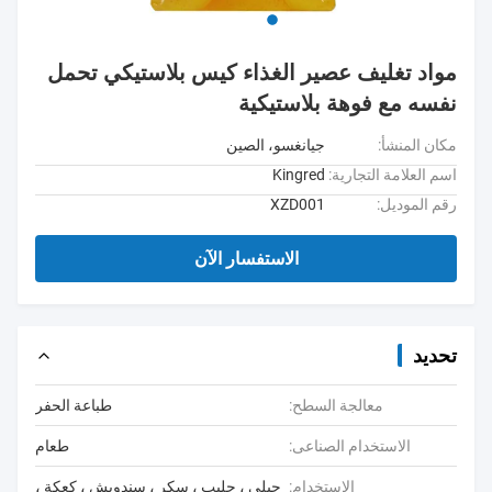
مواد تغليف عصير الغذاء كيس بلاستيكي تحمل
نفسه مع فوهة بلاستيكية
مكان المنشأ:
جيانغسو، الصين
اسم العلامة التجارية:
Kingred
رقم الموديل:
XZD001
الاستفسار الآن
تحديد
معالجة السطح:
طباعة الحفر
الاستخدام الصناعى:
طعام
الاستخدام:
جيلي ، حليب ، سكر ، سندويش ، كعكة ،