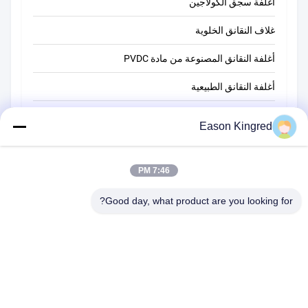
أغلفة سجق الكولاجين
غلاف النقانق الخلوية
أغلفة النقانق المصنوعة من مادة PVDC
أغلفة النقانق الطبيعية
أكياس تغليف أغذية
Eason Kingred
أكياس الطعام فراغ
7:46 PM
فيلم تغليف المواد الغذائية
Good day, what product are you looking for?
رقم 566 طريق تشانغجيانغ ، سوتشو ، الصين
هاتف:
00-86-13952400342
البريد الإلكتروني:
sales@foodpackingmaterials.com