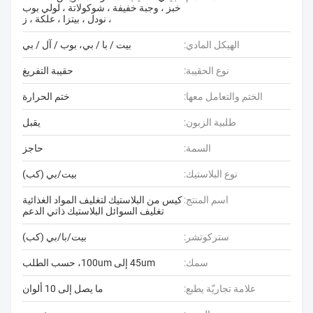
خبز ، وجبة خفيفة ، شوكولاتة ، لولي بوب
، نودل ، بيتزا ، علكة ، ز
الهيكل المادي:
بيت / با / بي، بوب / آل / بي
نوع الحقيبة:
حقيبة التفريغ
الختم والتعامل معها:
ختم الحرارة
طلبية الزبون:
يقبل
السمة:
حاجز
نوع البلاستيك:
بيت/بي (كب)
اسم المنتج:
كيس من البلاستيك لتغليف المواد الغذائية
تغليف السوائل البلاستيك ذاتي الدعم
ستركوتشر:
بيت/با/بي (كب)
سمك:
45um إلى 100um، حسب الطلب
علامة تجاريّة يطبع:
ما يصل إلى 10 ألوان