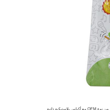
أكياس الوجبات الخفيفة السائلة من نوع OEM مع أكياس بلاستيكية ذاتية