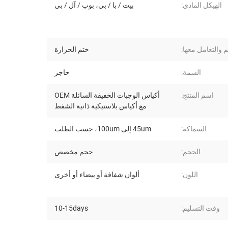
الهيكل المادي:
بيت / با / بي، بوب / آل / بي
م والتعامل معها:
ختم الحرارة
السمة:
حاجز
اسم المنتج:
أكياس الوجبات الخفيفة السائلة OEM
مع أكياس بلاستيكية ذاتية الشفط
السماكة:
45um إلى 100um، حسب الطلب
الحجم:
حجم مخصص
اللون:
ألوان شفافة أو بيضاء أو أخرى
وقت التسليم:
10-15days