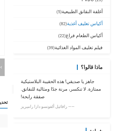
أغلفة النقانق الطبيعية
(5)
أكياس تغليف أغذية
(82)
أكياس الطعام فراغ
(22)
فيلم تغليف المواد الغذائية
(39)
ماذا قالوا؟
جاهز يا صديقي! هذه الحقيبة البلاستيكية
ممتازة. لا تنكسر، مرنة جدًا ومثالية للنقانق.
صفقة رابحة!
تحدي
—— رافائيل ألفونسو دازا راميريز