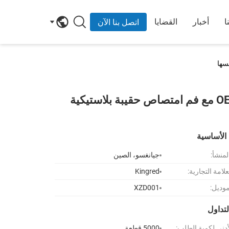
ا
أخبار
القضايا
اتصل بنا الآن
حقيبة الوجبات الخفيفة السائلة من المصنع مباشرة OEM مع فم امتصاص حقيبة بلاستيكية
الأساسية
لمنشأ:
جيانغسو، الصين
لامة التجارية:
Kingred
موديل:
XZD001
تداول
أدنى لكمية الطلب:
5000 قطعة