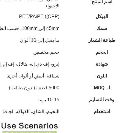
اسم المنتج
الاحتواء
الهيكل
PET/PA/PE ((CPP)
سمك
45mm إلى 100mm، حسب الطلب
طباعة الشعار
ما يصل إلى 10 ألوان
الحجم
حجم مخصص
شهادة
إيزو، إف دي إيه، هالال، إف إم إس 00
اللون
شفافة، أبيض أو ألوان أخرى
الـ MOQ
5000 قطعة (بدون طباعة)
وقت التسليم
10-15 يوما
استخدام
اللحوم، الشاي، الفواكه الجافة