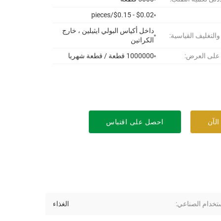
$0.02 - $0.15/pieces
داخل أكياس البولي ايثيلين ، خارج
 والتغليف القياسية:
الكراتين
 على العرض:
1000000 قطعة / قطعة شهريا
الآن
احصل على اقتباس
تخدام الصناعي:
الغذاء