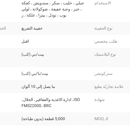
الاستخدام:
جيلي ، حليب ، سكر ، سندويش ، كعكة
، خبز ، وجبة خفيفة ، شوكولاتة ، لولي
بوب ، نودل ، بيتزا ، علكة ، ز
نوع الحقيبة:
حقيبة التفريغ
الخت
طلب مخصص:
اقبل
نوع البلاستيك:
بيت/بي (كب)
ستركوتشر:
بيت/با/بي (كب)
علامة تجاريّة يطبع:
ما يصل إلى 10 ألوان
شهادة:
ISO، ادارة الاغذية والعقاقير، الحلال،
FMS22000، BRC
الـ MOQ:
5,000 قطعة (بدون طباعة)