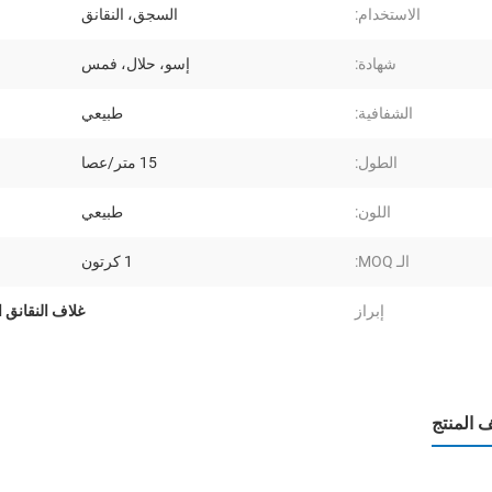
الاستخدام:
السجق، النقانق
شهادة:
إسو، حلال، فمس
الشفافية:
طبيعي
الطول:
15 متر/عصا
اللون:
طبيعي
الـ MOQ:
1 كرتون
إبراز
غلاف النقانق ا
المنتج