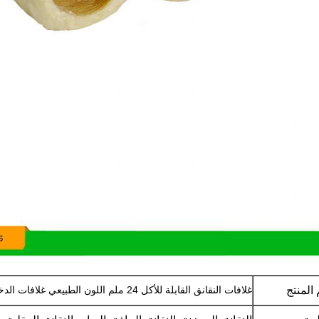
المنتج
غلافات النقانق القابلة للأكل 24 ملم اللون الطبيعي غلافات الدخان للنقانق المدخنة