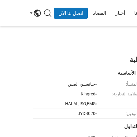
ا
أخبار
القضايا
اتصل بنا الآن
ية
الأساسية
لمنشأ:
جيانغسو، الصين
لامة التجارية:
Kingred
HALAL,ISO,FMS
موديل:
JYDB020
تداول