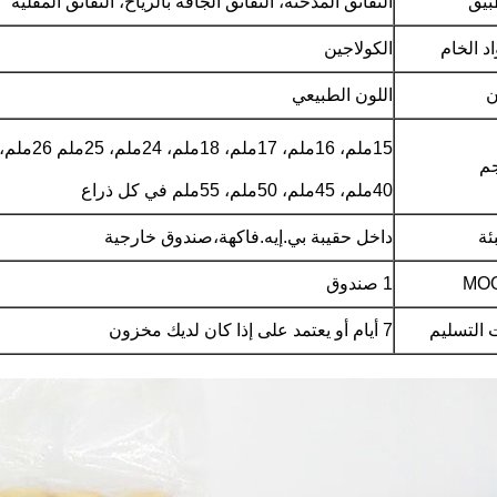
بيق
النقانق المدخنة، النقانق الجافة بالرياح، النقانق المقلية
اد الخام
الكولاجين
ن
اللون الطبيعي
15ملم، 16ملم، 17ملم، 18ملم، 24ملم، 25ملم 26ملم، 28ملم، 30ملم، 31ملم
جم
40ملم، 45ملم، 50ملم، 55ملم في كل ذراع
ئة
داخل حقيبة بي.إيه.فاكهة،صندوق خارجية
1 صندوق
التسليم
7 أيام أو يعتمد على إذا كان لديك مخزون