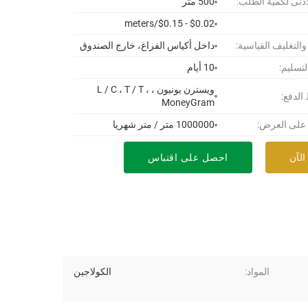
أدنى لكمية الطلب:
500 متر
$0.02 - $0.15/meters
 والتغليف القياسية:
داخل أكياس الفراغ، خارج الصندوق
لتسليم:
10 أيام
ويسترن يونيون ، L / C ، T / T ،
لدفع:
MoneyGram
 على العرض:
1000000 متر / متر شهريا
الآن
احصل على اقتباس
المواد:
الكولاجين