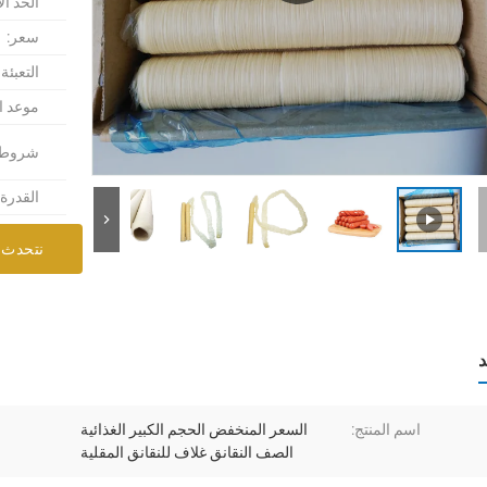
الحد ال
سعر:
التعبئة
موعد ا
شروط ا
القدرة
نتحدث 
د
اسم المنتج:
السعر المنخفض الحجم الكبير الغذائية
الصف النقانق غلاف للنقانق المقلية