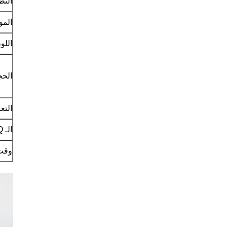
التط
المو
اللو
الح
التعب
الـ MOQ
وقت 