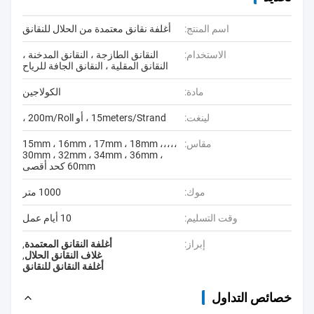
اسم المنتج:
أغلفة نقانق معتمدة من الحلال للنقانق
الاستخدام:
النقانق الطازجة ، النقانق المدخنة ،
النقانق المقلية ، النقانق الجافة للرياح
مادة:
الكولاجين
لينغت:
15meters/Strand ، أو 200m/Roll ،
مقاس:
15mm ، 16mm ، 17mm ، 18mm ،،،،،
30mm ، 32mm ، 34mm ، 36mm ،
60mm كحد أقصى
موك:
1000 متر
وقت التسليم:
10 أيام عمل
إبراز:
أغلفة النقانق المعتمدة
,
غلاف النقانق الحلال
,
أغلفة النقانق للنقانق
خصائص التداول