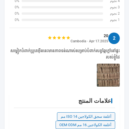
4 نجوم
0%
3 نجوم
0%
2 نجوم
0%
1 نجوم
0%
20
2
Cambodia · Apr 17.2025
សម្លៀកបំពាក់ប្រូតេអ៊ីននេះមានភាពទន់ណាស់សម្រាប់បំពាក់សត្វឆ្កែក្តៅនៅផ្ទះ
របស់ខ្ញុំដែ
علامات المنتج
أغلفة سجق الكولاجين ISO 14 مم
أغلفة الكولاجين 16 مم OEM ODM