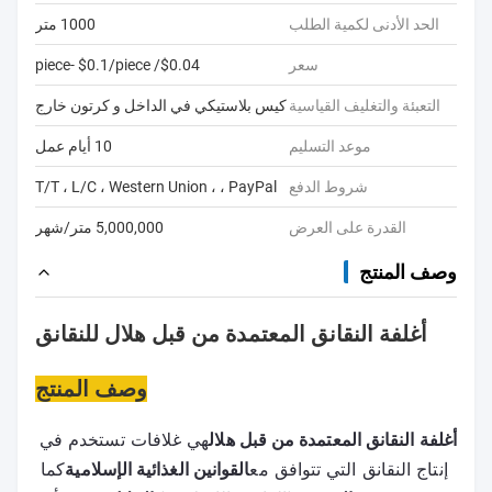
الحد الأدنى لكمية الطلب
1000 متر
سعر
$0.04/ piece- $0.1/piece
التعبئة والتغليف القياسية
كيس بلاستيكي في الداخل و كرتون خارج
موعد التسليم
10 أيام عمل
شروط الدفع
T/T ، L/C ، Western Union ، ، PayPal
القدرة على العرض
5,000,000 متر/شهر
وصف المنتج
أغلفة النقانق المعتمدة من قبل هلال للنقانق
وصف المنتج
أغلفة النقانق المعتمدة من قبل هلال
هي غلافات تستخدم في 
إنتاج النقانق التي تتوافق مع
القوانين الغذائية الإسلامية
كما 