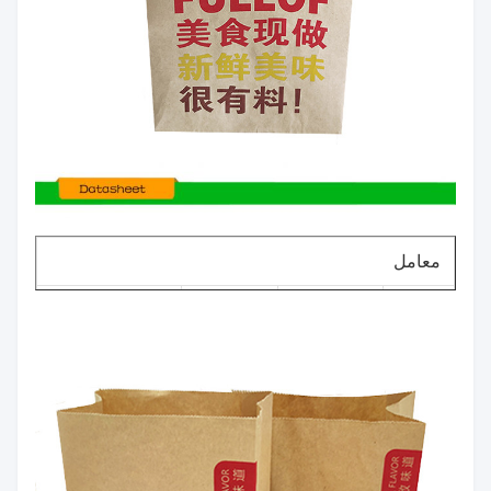
معامل
نطاق
رقم.
العنصر
تسامح
الحجم
50-140
1
سماكة
± 5٪
ميكرومتر
100 مم