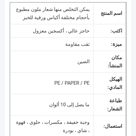
يمكن التخلص منها شعار ملون مطبوع
اسم المنتج
بأحجام مختلفة أكياس ورقية للخبز
اكتب:
حاجز عالي ، أكسجين معزول
ميزة:
ثقب مقاومة
مكان
الصين
المنشأ:
الهيكل
PE / PAPER / PE
المادي:
طباعة
ما يصل إلى 10 ألوان
الشعار:
وجبة خفيفة ، مكسرات ، حلوى ، قهوة
استعمال:
، شاي ، بودرة