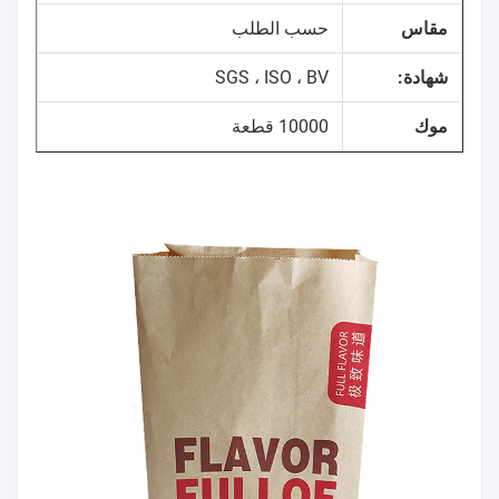
مقاس
حسب الطلب
شهادة:
SGS ، ISO ، BV
موك
10000 قطعة