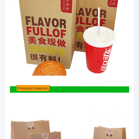
2
عرض
～ 1200
0 ～ + 10 مم
مم
متطلبات
3
طول
0 ～ + 10 مم
العميل