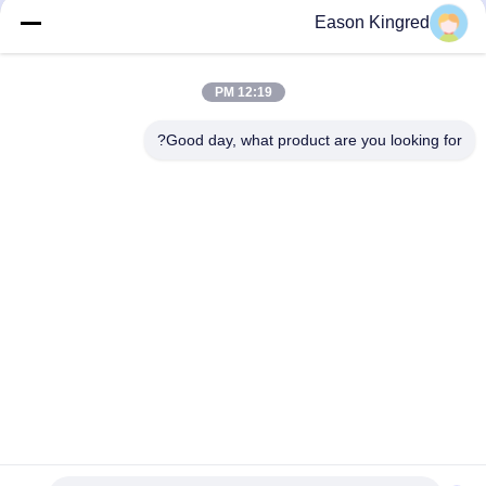
أكياس تغليف أغذية
Eason Kingred
أكياس الطعام فراغ
12:19 PM
فيلم تغليف المواد الغذائية
Good day, what product are you looking for?
رقم 566 طريق تشانغجيانغ ، سوتشو ، الصين
هاتف:
00-86-13952400342
البريد الإلكتروني:
sales@foodpackingmaterials.com
الصفحة الرئيسية
المنتجات
مقاطع الفيديو
حولنا
جولة في المصنع
مراقبة الجودة
اتصل بنا
أخبار
القضايا