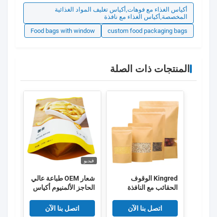
أكياس الغذاء مع فوهات,أكياس تغليف المواد الغذائية
المخصصة,أكياس الغذاء مع نافذة
Food bags with window
custom food packaging bags
المنتجات ذات الصلة
فيديو
فيديو
Kingred الوقوف
شعار OEM طباعة عالي
تعبئ
الحقائب مع النافذة
الحاجز الألمنيوم أكياس
كيس 
تعبئة الطعام
بطاق
اتصل بنا الآن
اتصل بنا الآن