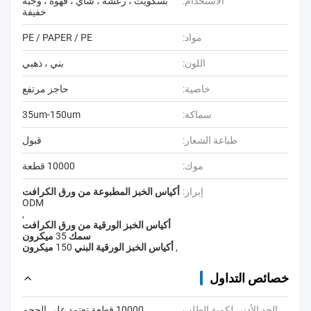
الاستخدام:
بسكويت ، رعشة ، شاي ، قهوة ، وجبة
خفيفة
مواد:
PE / PAPER / PE
اللون:
بني ، ذهبي
خاصية:
حاجز مرتفع
سماكة:
35um-150um
طباعة الشعار:
قبول
موك:
10000 قطعة
إبراز:
أكياس الخبز المطبوعة من ورق الكرافت
ODM
,
أكياس الخبز الورقية من ورق الكرافت
سمك 35 ميكرون
,
أكياس الخبز الورقية البني 150 ميكرون
خصائص التداول
الحد الأدنى لكمية الطلب
10000 قطعة تعتمد على الحجم