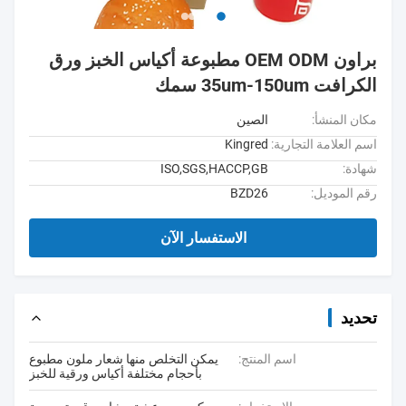
براون OEM ODM مطبوعة أكياس الخبز ورق
الكرافت 35um-150um سمك
مكان المنشأ:
الصين
اسم العلامة التجارية:
Kingred
شهادة:
ISO,SGS,HACCP,GB
رقم الموديل:
BZD26
الاستفسار الآن
تحديد
اسم المنتج:
يمكن التخلص منها شعار ملون مطبوع
بأحجام مختلفة أكياس ورقية للخبز